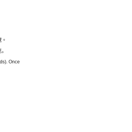
覽。
览。
nds). Once