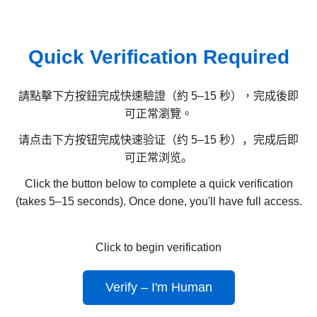
Quick Verification Required
請點擊下方按鈕完成快速驗證（約 5–15 秒），完成後即
可正常瀏覽。
请点击下方按钮完成快速验证（约 5–15 秒），完成后即
可正常浏览。
Click the button below to complete a quick verification
(takes 5–15 seconds). Once done, you'll have full access.
Click to begin verification
Verify – I'm Human