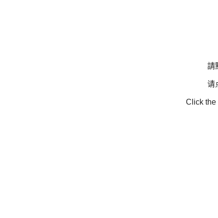
請
请
Click the