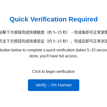
Quick Verification Required
點擊下方按鈕完成快速驗證（約 5–15 秒），完成後即可正常瀏
点击下方按钮完成快速验证（约 5–15 秒），完成后即可正常浏
 button below to complete a quick verification (takes 5–15 seco
done, you'll have full access.
Click to begin verification
Verify – I'm Human