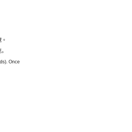
覽。
览。
nds). Once