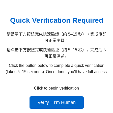
Quick Verification Required
請點擊下方按鈕完成快速驗證（約 5–15 秒），完成後即
可正常瀏覽。
请点击下方按钮完成快速验证（约 5–15 秒），完成后即
可正常浏览。
Click the button below to complete a quick verification
(takes 5–15 seconds). Once done, you'll have full access.
Click to begin verification
Verify – I'm Human