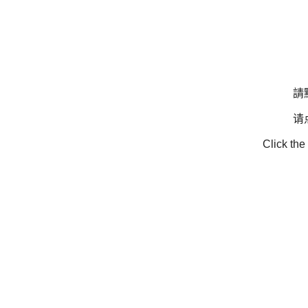
請
请
Click the