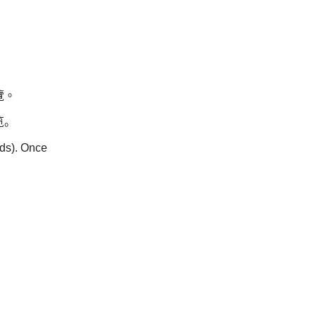
覽。
览。
nds). Once