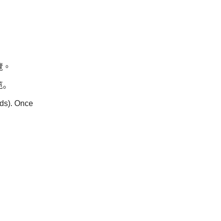
覽。
览。
nds). Once