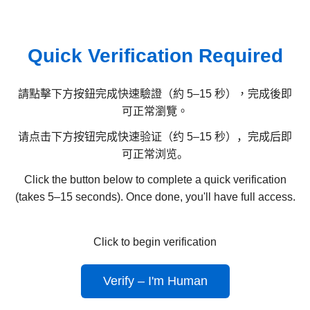
Quick Verification Required
請點擊下方按鈕完成快速驗證（約 5–15 秒），完成後即
可正常瀏覽。
请点击下方按钮完成快速验证（约 5–15 秒），完成后即
可正常浏览。
Click the button below to complete a quick verification
(takes 5–15 seconds). Once done, you'll have full access.
Click to begin verification
Verify – I'm Human