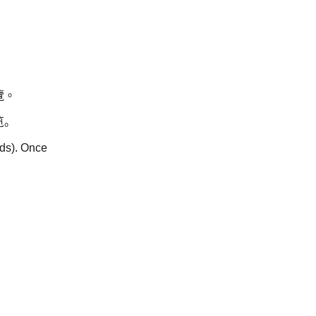
覽。
览。
nds). Once