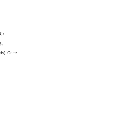
覽。
览。
nds). Once