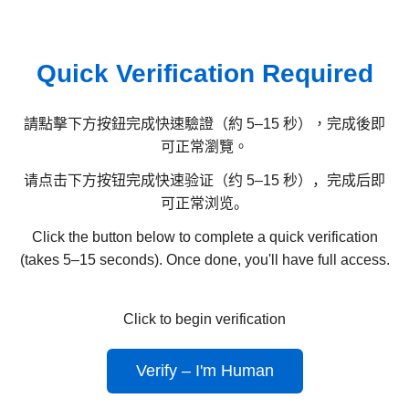
Quick Verification Required
請點擊下方按鈕完成快速驗證（約 5–15 秒），完成後即
可正常瀏覽。
请点击下方按钮完成快速验证（约 5–15 秒），完成后即
可正常浏览。
Click the button below to complete a quick verification
(takes 5–15 seconds). Once done, you'll have full access.
Click to begin verification
Verify – I'm Human