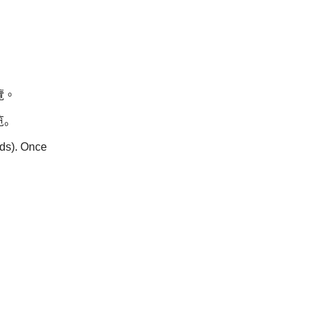
覽。
览。
nds). Once