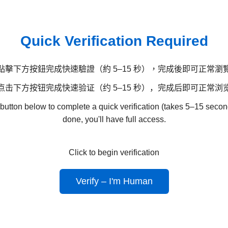
Quick Verification Required
點擊下方按鈕完成快速驗證（約 5–15 秒），完成後即可正常瀏
点击下方按钮完成快速验证（约 5–15 秒），完成后即可正常浏
 button below to complete a quick verification (takes 5–15 seco
done, you'll have full access.
Click to begin verification
Verify – I'm Human