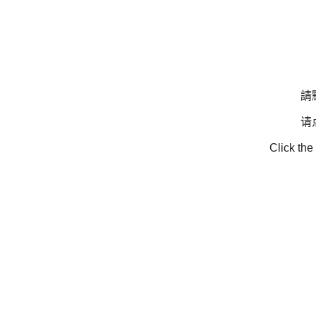
請
请
Click the