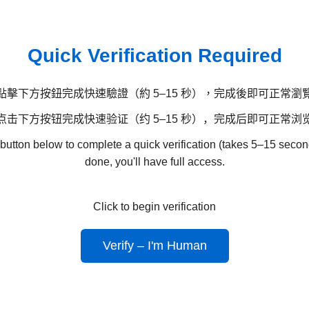
Quick Verification Required
點擊下方按鈕完成快速驗證（約 5–15 秒），完成後即可正常瀏
点击下方按钮完成快速验证（约 5–15 秒），完成后即可正常浏
 button below to complete a quick verification (takes 5–15 seco
done, you'll have full access.
Click to begin verification
Verify – I'm Human