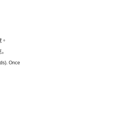
覽。
览。
nds). Once