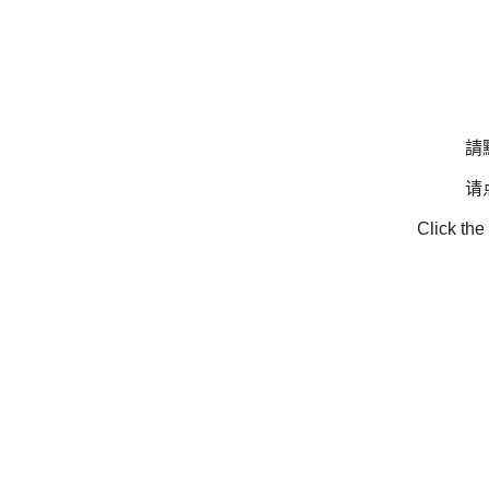
請
请
Click the