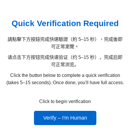
Quick Verification Required
請點擊下方按鈕完成快速驗證（約 5–15 秒），完成後即
可正常瀏覽。
请点击下方按钮完成快速验证（约 5–15 秒），完成后即
可正常浏览。
Click the button below to complete a quick verification
(takes 5–15 seconds). Once done, you'll have full access.
Click to begin verification
Verify – I'm Human