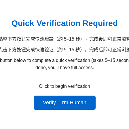
Quick Verification Required
點擊下方按鈕完成快速驗證（約 5–15 秒），完成後即可正常瀏
点击下方按钮完成快速验证（约 5–15 秒），完成后即可正常浏
 button below to complete a quick verification (takes 5–15 seco
done, you'll have full access.
Click to begin verification
Verify – I'm Human