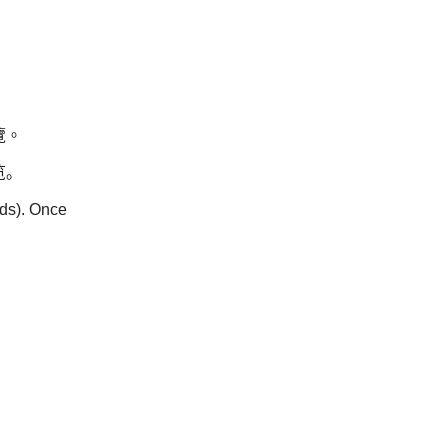
覽。
览。
nds). Once