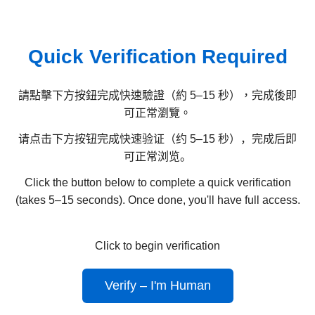
Quick Verification Required
請點擊下方按鈕完成快速驗證（約 5–15 秒），完成後即
可正常瀏覽。
请点击下方按钮完成快速验证（约 5–15 秒），完成后即
可正常浏览。
Click the button below to complete a quick verification
(takes 5–15 seconds). Once done, you'll have full access.
Click to begin verification
Verify – I'm Human