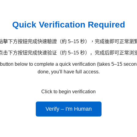
Quick Verification Required
點擊下方按鈕完成快速驗證（約 5–15 秒），完成後即可正常瀏
点击下方按钮完成快速验证（约 5–15 秒），完成后即可正常浏
 button below to complete a quick verification (takes 5–15 seco
done, you'll have full access.
Click to begin verification
Verify – I'm Human