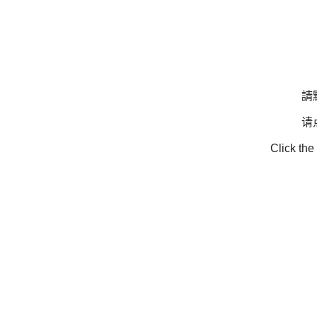
請
请
Click the