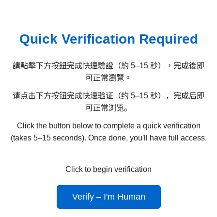
Quick Verification Required
請點擊下方按鈕完成快速驗證（約 5–15 秒），完成後即
可正常瀏覽。
请点击下方按钮完成快速验证（约 5–15 秒），完成后即
可正常浏览。
Click the button below to complete a quick verification
(takes 5–15 seconds). Once done, you'll have full access.
Click to begin verification
Verify – I'm Human