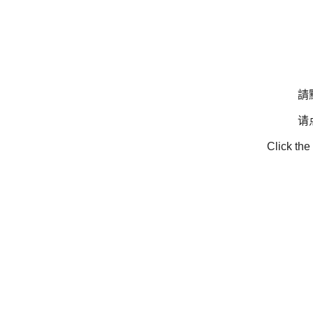
請
请
Click the