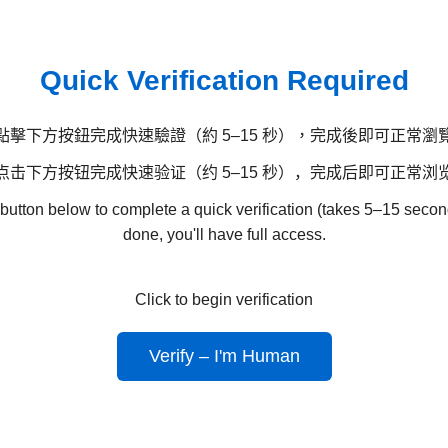
Quick Verification Required
點擊下方按鈕完成快速驗證（約 5–15 秒），完成後即可正常瀏
点击下方按钮完成快速验证（约 5–15 秒），完成后即可正常浏
 button below to complete a quick verification (takes 5–15 seco
done, you'll have full access.
Click to begin verification
Verify – I'm Human