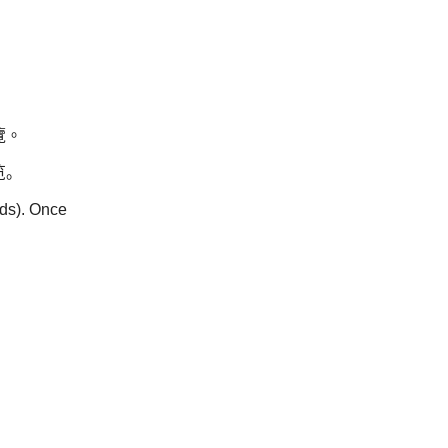
覽。
览。
nds). Once