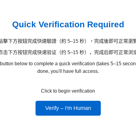
Quick Verification Required
點擊下方按鈕完成快速驗證（約 5–15 秒），完成後即可正常瀏
点击下方按钮完成快速验证（约 5–15 秒），完成后即可正常浏
 button below to complete a quick verification (takes 5–15 seco
done, you'll have full access.
Click to begin verification
Verify – I'm Human