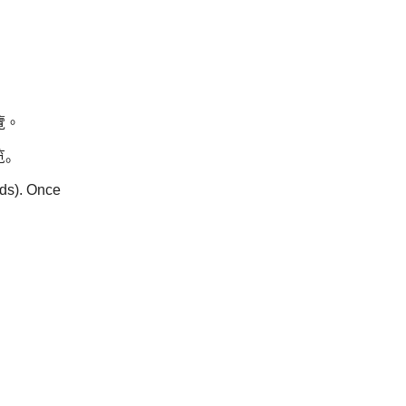
覽。
览。
nds). Once