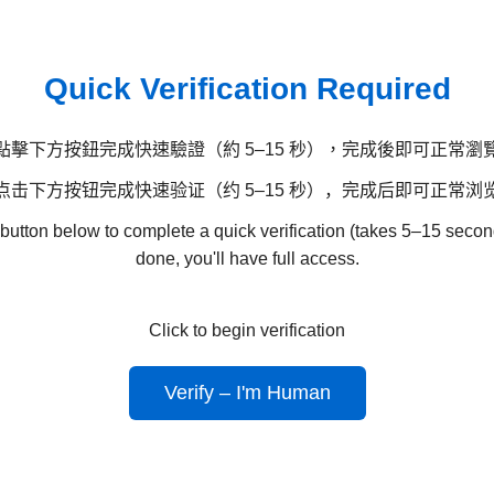
Quick Verification Required
點擊下方按鈕完成快速驗證（約 5–15 秒），完成後即可正常瀏
点击下方按钮完成快速验证（约 5–15 秒），完成后即可正常浏
 button below to complete a quick verification (takes 5–15 seco
done, you'll have full access.
Click to begin verification
Verify – I'm Human