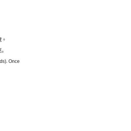
覽。
览。
nds). Once