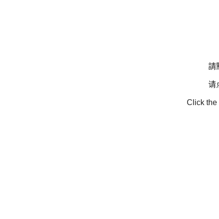
請
请
Click the