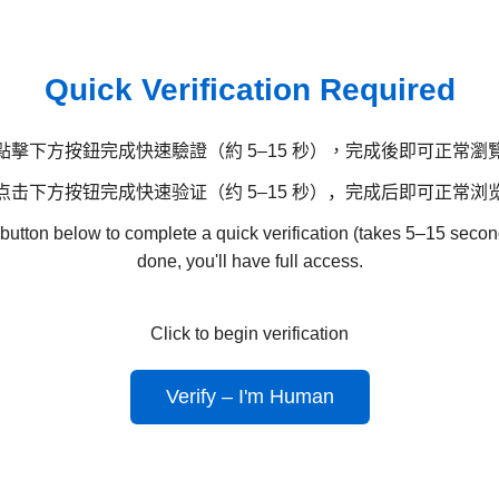
Quick Verification Required
點擊下方按鈕完成快速驗證（約 5–15 秒），完成後即可正常瀏
点击下方按钮完成快速验证（约 5–15 秒），完成后即可正常浏
 button below to complete a quick verification (takes 5–15 seco
done, you'll have full access.
Click to begin verification
Verify – I'm Human